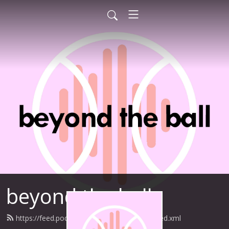
beyond the ball
https://feed.podbean.com/beyondtheball/feed.xml